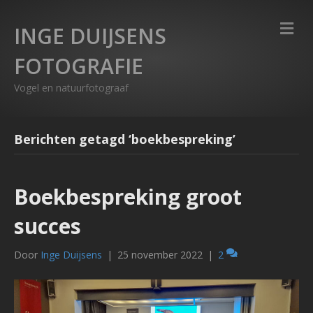
M
INGE DUIJSENS
e
n
FOTOGRAFIE
u
Vogel en natuurfotograaf
Berichten getagd ‘boekbespreking’
Boekbespreking groot
succes
Door
Inge Duijsens
|
25 november 2022
|
2