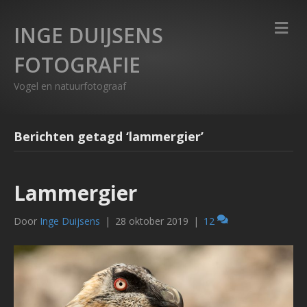
M
INGE DUIJSENS
e
n
FOTOGRAFIE
u
Vogel en natuurfotograaf
Berichten getagd ‘lammergier’
Lammergier
Door
Inge Duijsens
|
28 oktober 2019
|
12