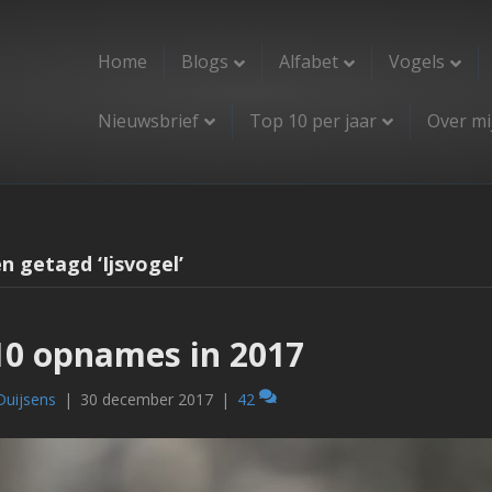
Home
Blogs
Alfabet
Vogels
Nieuwsbrief
Top 10 per jaar
Over mi
n getagd ‘Ijsvogel’
10 opnames in 2017
Duijsens
|
30 december 2017
|
42