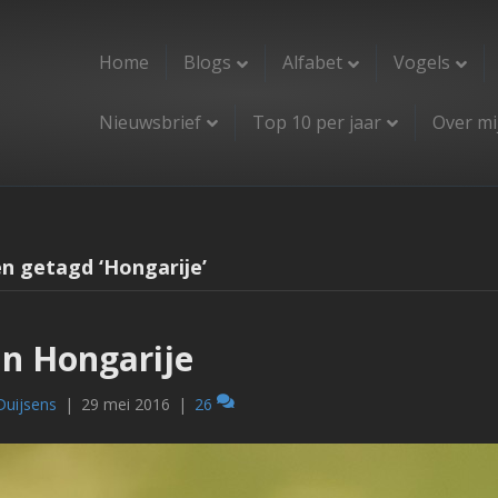
Home
Blogs
Alfabet
Vogels
Nieuwsbrief
Top 10 per jaar
Over mi
n getagd ‘Hongarije’
in Hongarije
Duijsens
|
29 mei 2016
|
26