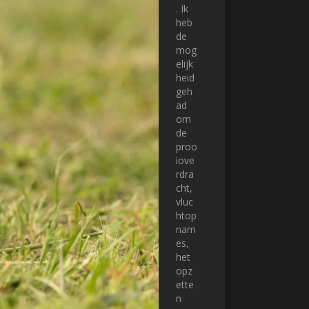
. Ik
heb
de
mog
elijk
heid
geh
ad
om
de
proo
iove
rdra
cht,
vluc
htop
nam
es,
het
opz
ette
n