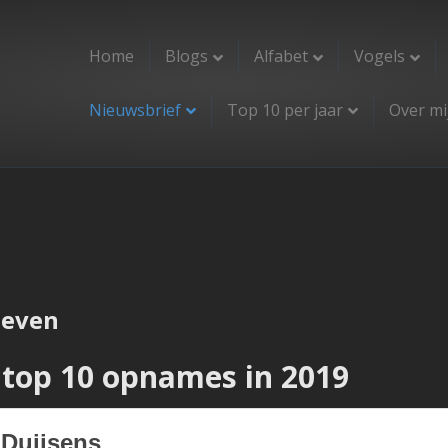
Home
Blogs
Alfabet
Vogels
Nieuwsbrief
Top 10 per jaar
Over mi
n
ieven
 top 10 opnames in 2019