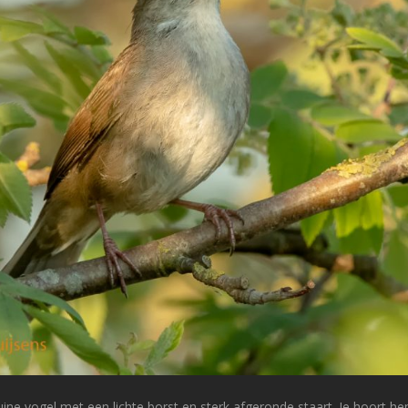
ine vogel met een lichte borst en sterk afgeronde staart. Je hoort h