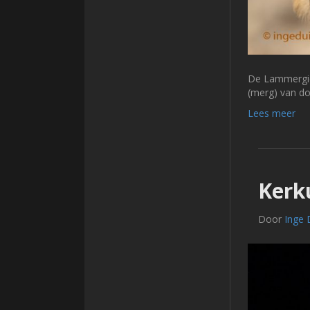
De Lammergier
(merg) van d
Lees meer
Kerku
Door
Inge 