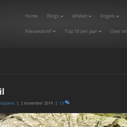
Home
Blogs
Alfabet
Vogels
Nieuwsbrief
Top 10 per jaar
Over mi
il
Duijsens
|
2 november 2019
|
13