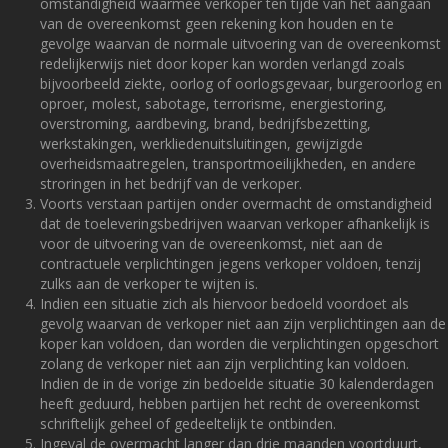
omstandigheid waarmee verkoper ten tijde van het aangaan
van de overeenkomst geen rekening kon houden en te
gevolge waarvan de normale uitvoering van de overeenkomst
redelijkerwijs niet door koper kan worden verlangd zoals
bijvoorbeeld ziekte, oorlog of oorlogsgevaar, burgeroorlog en
oproer, molest, sabotage, terrorisme, energiestoring,
overstroming, aardbeving, brand, bedrijfsbezetting,
werkstakingen, werkliedenuitsluitingen, gewijzigde
overheidsmaatregelen, transportmoeilijkheden, en andere
stroringen in het bedrijf van de verkoper.
Voorts verstaan partijen onder overmacht de omstandigheid
dat de toeleveringsbedrijven waarvan verkoper afhankelijk is
voor de uitvoering van de overeenkomst, niet aan de
contractuele verplichtingen jegens verkoper voldoen, tenzij
zulks aan de verkoper te wijten is.
Indien een situatie zich als hiervoor bedoeld voordoet als
gevolg waarvan de verkoper niet aan zijn verplichtingen aan de
koper kan voldoen, dan worden die verplichtingen opgeschort
zolang de verkoper niet aan zijn verplichting kan voldoen.
Indien de in de vorige zin bedoelde situatie 30 kalenderdagen
heeft geduurd, hebben partijen het recht de overeenkomst
schriftelijk geheel of gedeeltelijk te ontbinden.
Ingeval de overmacht langer dan drie maanden voortduurt,